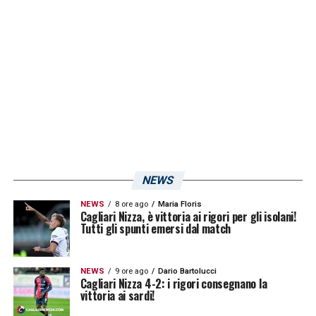
buone parate da distribuire in 56 parate, 223
tiri subiti e 38 gol presi.
LA PLAYLIST DELLE NOSTRE TOP NEWS
NEWS
NEWS
8 ore ago
Maria Floris
Cagliari Nizza, è vittoria ai rigori per gli isolani!
Tutti gli spunti emersi dal match
NEWS
9 ore ago
Dario Bartolucci
Cagliari Nizza 4-2: i rigori consegnano la
vittoria ai sardi!