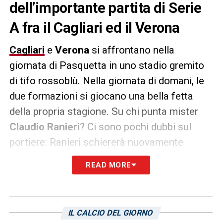
dell’importante partita di Serie
A fra il Cagliari ed il Verona
Cagliari
e
Verona
si affrontano nella
giornata di Pasquetta in uno stadio gremito
di tifo rossoblù. Nella giornata di domani, le
due formazioni si giocano una bella fetta
della propria stagione. Su chi punta mister
Claudio Ranieri
? Ci sono pochi dubbi sul
portiere: Ranieri schiererà nuovamente
Simone Scuffet
fra i pali. Le colonne
READ MORE
odierne de
La Gazzetta dello Sport
esaltano
il portiere italiano definendo la sua avventura
in rossoblù una vera e propria seconda
IL CALCIO DEL GIORNO
primavera: sicurezza, interventi decisivi e