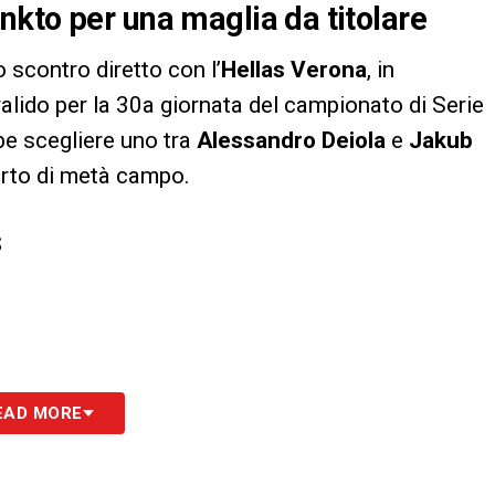
kto per una maglia da titolare
o scontro diretto con l’
Hellas Verona
, in
alido per la 30a giornata del campionato di Serie
e scegliere uno tra
Alessandro Deiola
e
Jakub
arto di metà campo.
S
EAD MORE