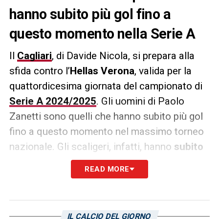
hanno subito più gol fino a
questo momento nella Serie A
Il
Cagliari
, di Davide Nicola, si prepara alla
sfida contro l’
Hellas Verona
, valida per la
quattordicesima giornata del campionato di
Serie A 2024/2025
. Gli uomini di Paolo
Zanetti sono quelli che hanno subito più gol
fino a questo momento nel massimo torneo
nazionale. Gli scaligeri, infatti, hanno
subito
32 gol
, fa notare La Gazzetta dello Sport
READ MORE
nell’edizione di oggi, 29 novembre. Nessuno,
in Serie A, è riuscito a fare peggio per il
momento.
IL CALCIO DEL GIORNO