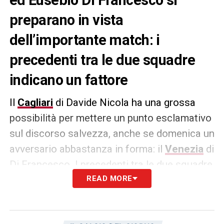
preparano in vista
dell’importante match: i
precedenti tra le due squadre
indicano un fattore
Il
Cagliari
di Davide Nicola ha una grossa
possibilità per mettere un punto esclamativo
sul discorso salvezza, anche se domenica un
avversario abbastanza in forma: il
Venezia
di
Di Francesco
. I precedenti tra le due squadre
sono abbastanza a favore dei lagunari: dopo
READ MORE
una prima vittoria dei rossoblù per 4 a 0 nel
1966, il Venezia è rimasto imbattuto nelle