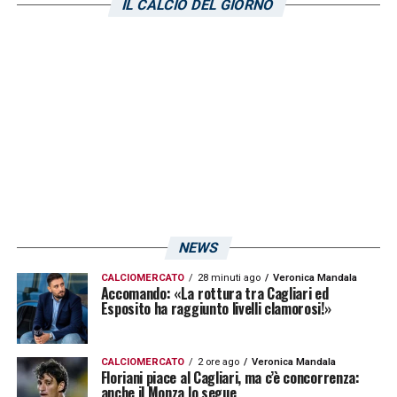
restanti 8 partite (4 vittorie e 4 pareggi). C’è
IL CALCIO DEL GIORNO
fiducia per i rossoblù di spezzare questa
lunga striscia.
LA PLAYLIST DELLE NOSTRE TOP NEWS
NEWS
CALCIOMERCATO
28 minuti ago
Veronica Mandala
Accomando: «La rottura tra Cagliari ed
Esposito ha raggiunto livelli clamorosi!»
CALCIOMERCATO
2 ore ago
Veronica Mandala
Floriani piace al Cagliari, ma c’è concorrenza:
anche il Monza lo segue