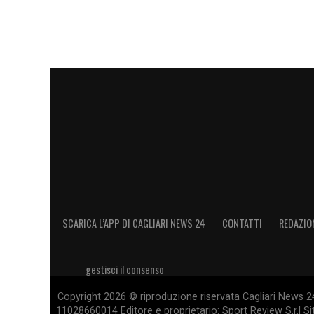
SCARICA L’APP DI CAGLIARI NEWS 24
CONTATTI
REDAZIO
gestisci il consenso
Copyright 2026 © riproduzione riservata Cagliari News 24
11028660014 Editore e proprietario: Sport Review S.r.l Sito