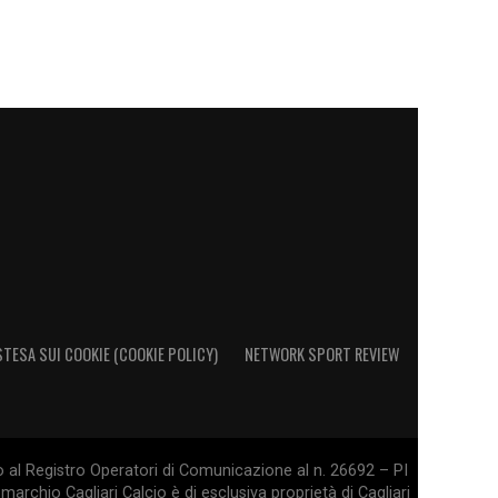
STESA SUI COOKIE (COOKIE POLICY)
NETWORK SPORT REVIEW
o al Registro Operatori di Comunicazione al n. 26692 – PI
marchio Cagliari Calcio è di esclusiva proprietà di Cagliari