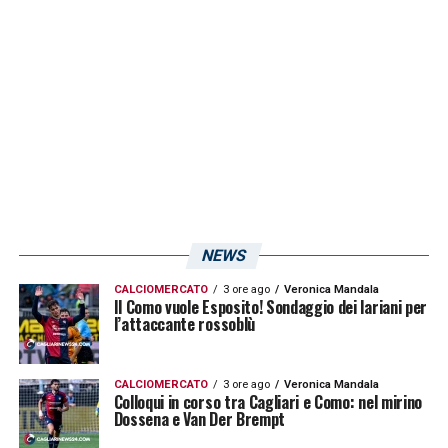
allenamento. A tre giorni dalla partita,
l’obiettivo è chiaro: trovare quel punto che
garantirebbe la salvezza matematica. La
concentrazione è massima. Il Cagliari ha
condiviso sui propri account social ufficiali
alcune immagini dell’allenamento odierno:
NEWS
CALCIOMERCATO
3 ore ago
Veronica Mandala
Il Como vuole Esposito! Sondaggio dei lariani per
l’attaccante rossoblù
CALCIOMERCATO
3 ore ago
Veronica Mandala
Colloqui in corso tra Cagliari e Como: nel mirino
Dossena e Van Der Brempt