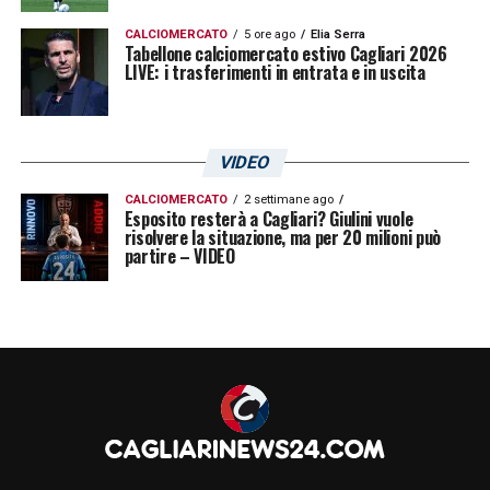
Visualizza questo post su Instagram
CALCIOMERCATO
5 ore ago
Elia Serra
Tabellone calciomercato estivo Cagliari 2026
LIVE: i trasferimenti in entrata e in uscita
VIDEO
CALCIOMERCATO
2 settimane ago
Esposito resterà a Cagliari? Giulini vuole
risolvere la situazione, ma per 20 milioni può
partire – VIDEO
U
n post condiviso da Cagliari Calcio (@cagliaricalcio)
LA PLAYLIST DELLE NOSTRE TOP NEWS