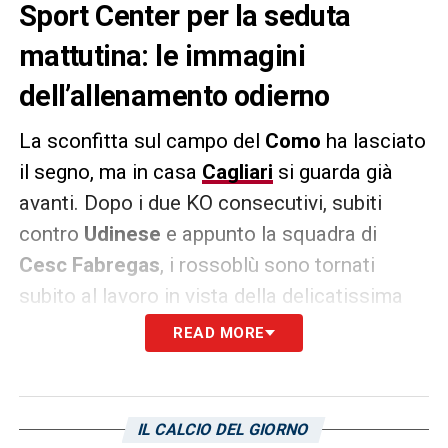
Sport Center per la seduta
mattutina: le immagini
dell’allenamento odierno
La sconfitta sul campo del
Como
ha lasciato
il segno, ma in casa
Cagliari
si guarda già
avanti. Dopo i due KO consecutivi, subiti
contro
Udinese
e appunto la squadra di
Cesc Fabregas
, i rossoblù sono tornati
subito al lavoro in vista della delicatissima
sfida contro il
Venezia
, in programma
READ MORE
domenica all’Unipol Domus. Questa mattina, i
ragazzi di
Davide Nicola
si sono ritrovati al
Crai Sport Center per una nuova sessione di
IL CALCIO DEL GIORNO