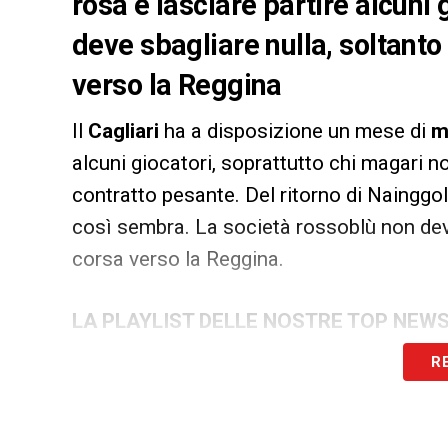
rosa e lasciare partire alcuni
deve sbagliare nulla, soltanto
verso la Reggina
Il
Cagliari
ha a disposizione un mese di
m
alcuni giocatori, soprattutto chi magari n
contratto pesante. Del ritorno di Nainggola
così sembra. La società rossoblù non deve
corsa verso la Reggina.
LA PLAYLIST DELLE NOSTRE TOP NEW
R