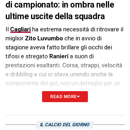
di campionato: in ombra nelle
ultime uscite della squadra
Il
Cagliari
ha estrema necessità di ritrovare il
miglior
Zito Luvumbo
che in avvio di
stagione aveva fatto brillare gli occhi dei
tifosi e stregato
Ranieri
a suon di
prestazioni esaltanti. Corsa, strappi, velocità
e dribbling a cui si stava unendo anche la
componente del gol, non un dettaglio per un
attaccante, che lo stavano consacrando al
READ MORE
grande calcio ma che si sono appannate
nelle ultime uscite. Sia allo Stadium contro la
Juventus
che ieri contro il Monza si è visto
IL CALCIO DEL GIORNO
un Luvumbo poco brillante, mai realmente in