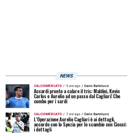
partita e mai pericoloso con le sue
imprevedibili giocate. Il gol manca da oltre un
mese, dal 2-2 di Salerno dove firmò il
momentaneo vantaggio rossoblù. Ranieri
dovrà rivitalizzarlo e riportarlo ad essere
quella freccia in più nel suo arco.
LA PLAYLIST DELLE NOSTRE TOP NEWS
NEWS
CALCIOMERCATO
5 ore ago
Dario Bartolucci
Accardi pronto a calare il tris: Maldini, Kevin
Carlos e Aurelio ad un passo dal Cagliari! Che
combo per i sardi
CALCIOMERCATO
7 ore ago
Dario Bartolucci
L’Operazione Aurelio Cagliari è ai dettagli,
accordo con lo Spezia per lo scambio con Ciocci:
i dettagli