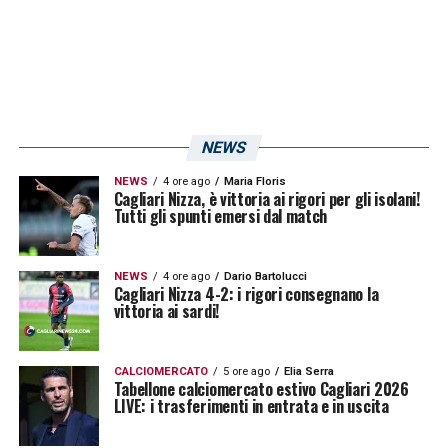
NEWS
NEWS
4 ore ago
Maria Floris
Cagliari Nizza, è vittoria ai rigori per gli isolani!
Tutti gli spunti emersi dal match
NEWS
4 ore ago
Dario Bartolucci
Cagliari Nizza 4-2: i rigori consegnano la
vittoria ai sardi!
CALCIOMERCATO
5 ore ago
Elia Serra
Tabellone calciomercato estivo Cagliari 2026
LIVE: i trasferimenti in entrata e in uscita