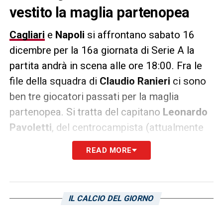
vestito la maglia partenopea
Cagliari
e
Napoli
si affrontano sabato 16
dicembre per la 16a giornata di Serie A la
partita andrà in scena alle ore 18:00. Fra le
file della squadra di
Claudio Ranieri
ci sono
ben tre giocatori passati per la maglia
partenopea. Si tratta del capitano
Leonardo
Pavoletti
, del centrocampista (attualmente
infortunato)
Marko Rog
e dell’attaccante
READ MORE
Andrea Petagna
. Lo stesso tecnico
testaccino è stato allenatore, nei primi anni
90′, del Napoli, immediatamente dopo la sua
IL CALCIO DEL GIORNO
prima gestione al Cagliari.