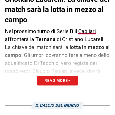
match sarà la lotta in mezzo al
campo
Nel prossimo turno di Serie B il
Cagliari
affronterà la
Ternana
di Cristiano Lucarelli.
La chiave del match sarà la
lotta
in mezzo al
campo
. Gli umbri dovranno fare a meno dello
squalificato Di Tacchio, vero regista dei
rossoverdi. Claudio Ranieri, invece, dovrà
riparare all’assenza dell’infortunio Marco
READ MORE
Mancosu. Entrambe le compagini cercano
punti di vitale importanza per il futuro del
loro campionato.
IL CALCIO DEL GIORNO