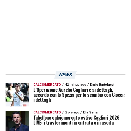
più per fermare la cavalcata degli uomini di
Bisoli.
LA PLAYLIST DELLE NOSTRE TOP NEWS
NEWS
CALCIOMERCATO
42 minuti ago
Dario Bartolucci
L’Operazione Aurelio Cagliari è ai dettagli,
accordo con lo Spezia per lo scambio con Ciocci:
i dettagli
CALCIOMERCATO
2 ore ago
Elia Serra
Tabellone calciomercato estivo Cagliari 2026
LIVE: i trasferimenti in entrata e in uscita