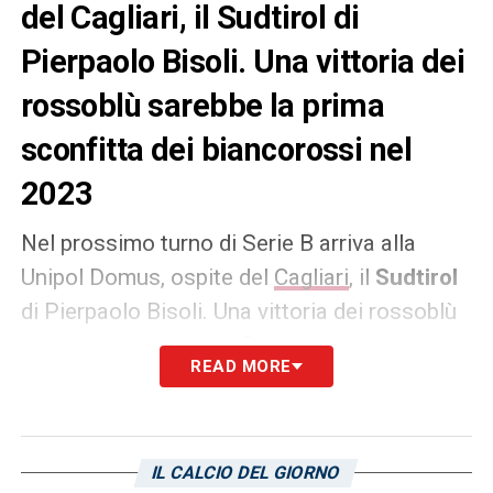
del Cagliari, il Sudtirol di
Pierpaolo Bisoli. Una vittoria dei
rossoblù sarebbe la prima
sconfitta dei biancorossi nel
2023
Nel prossimo turno di Serie B arriva alla
Unipol Domus, ospite del
Cagliari
, il
Sudtirol
di Pierpaolo Bisoli. Una vittoria dei rossoblù
sarebbe la prima sconfitta dei biancorossi
READ MORE
nel 2023. Neanche la capolista Frosinone ha
fatto meglio del Sudtirol, ora terzo in
classifica a quota 51 punti. Gli isolani sono
IL CALCIO DEL GIORNO
distanti soltanto sei punti, è uno stimolo in