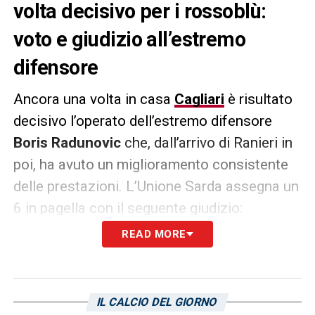
volta decisivo per i rossoblù:
voto e giudizio all’estremo
difensore
Ancora una volta in casa
Cagliari
è risultato
decisivo l’operato dell’estremo difensore
Boris
Radunovic
che, dall’arrivo di Ranieri in
poi, ha avuto un miglioramento consistente
delle prestazioni. L’Unione Sarda assegna un
6 in pagella con il seguente giudizio:
READ MORE
«Una sola parata, e che parata, su Rover,
evita la beffa già allo scadere del primo
tempo. Ha la situazione sempre sotto
IL CALCIO DEL GIORNO
controllo, il serbo, ma i rigori non sono il suo