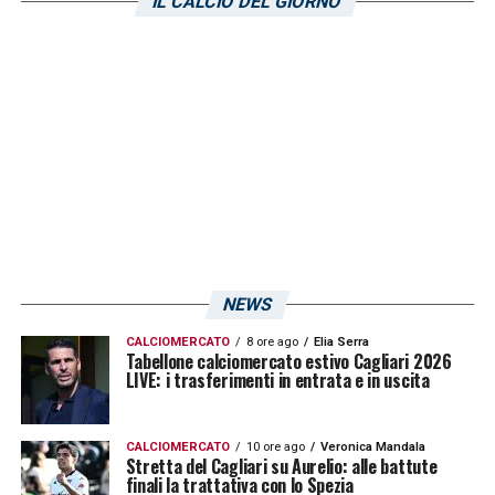
sbaglia, il più delle volte lo fa per eccesso di
IL CALCIO DEL GIORNO
generosità»
LA PLAYLIST DELLE NOSTRE TOP NEWS
NEWS
CALCIOMERCATO
8 ore ago
Elia Serra
Tabellone calciomercato estivo Cagliari 2026
LIVE: i trasferimenti in entrata e in uscita
CALCIOMERCATO
10 ore ago
Veronica Mandala
Stretta del Cagliari su Aurelio: alle battute
finali la trattativa con lo Spezia