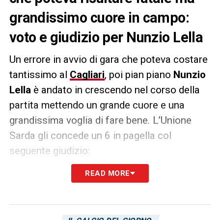
grandissimo cuore in campo:
voto e giudizio per Nunzio Lella
Un errore in avvio di gara che poteva costare
tantissimo al
Cagliari
, poi pian piano
Nunzio
Lella
è andato in crescendo nel corso della
partita mettendo un grande cuore e una
grandissima voglia di fare bene. L’Unione
Sarda gli concede un 6 in pagella col
seguente giudizio:
READ MORE
«Di fisico. Di impeto. Di cuore. Tampona in
lungo e in largo. Il suo lavoro oscuro pesa
quanto la qualità degli attaccanti e quando