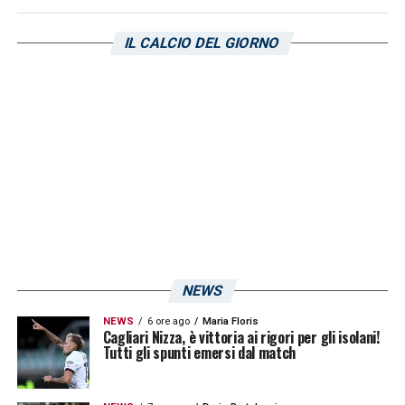
Unipol Domus, infatti, ha rappresentato un
vero e proprio fattore in questa stagione del
IL CALCIO DEL GIORNO
campionato cadetto 2022/2023. Con il
supporto dei tifosi sardi, il club di Giulini ha
sempre fatto bene.
LA PLAYLIST DELLE NOSTRE TOP NEWS
NEWS
NEWS
6 ore ago
Maria Floris
Cagliari Nizza, è vittoria ai rigori per gli isolani!
Tutti gli spunti emersi dal match