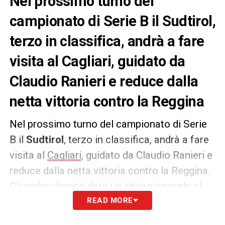
Nel prossimo turno del
campionato di Serie B il Sudtirol,
terzo in classifica, andrà a fare
visita al Cagliari, guidato da
Claudio Ranieri e reduce dalla
netta vittoria contro la Reggina
Nel prossimo turno del campionato di Serie
B il
Sudtirol
, terzo in classifica, andrà a fare
visita al
Cagliari
, guidato da Claudio Ranieri e
reduce dalla netta vittoria contro la Reggina.
Gli isolani hanno dato un chiaro segnale al
campionato e vogliono continuare la striscia
READ MORE
positiva davanti al proprio pubblico. La