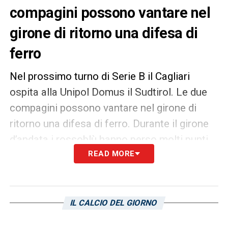
compagini possono vantare nel
girone di ritorno una difesa di
ferro
Nel prossimo turno di Serie B il Cagliari
ospita alla Unipol Domus il Sudtirol. Le due
compagini possono vantare nel girone di
ritorno una difesa di ferro. Durante il girone
d’andata i rossoblù hanno perso molti punti
per strada a causa di errori e distrazioni
READ MORE
individuali. Adesso, però, il reparto arretrato
è il punto forte dello schieramento di Claudio
Ranieri. In Sardegna andrà in scena un match
IL CALCIO DEL GIORNO
tra due delle squadre più in forma del torneo