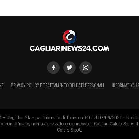
NE
PRIVACY POLICY E TRATTAMENTO DEI DATI PERSONALI
INFORMATIVA E
 – Registro Stampa Tribunale di Torino n. 50 del 07/09/2021 - Iscritt
 non ufficiale, non autorizzato o connesso a Cagliari Calcio S.p.A. Il 
Calcio S.p.A.