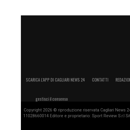
SCARICA L’APP DI CAGLIARI NEWS 24
CONTATTI
REDAZIO
gestisci il consenso
Copyright 2026 © riproduzione riservata Cagliari News 24
11028660014 Editore e proprietario: Sport Review S.r.l Sito