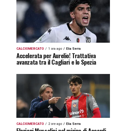
CALCIOMERCATO
1 ora ago
Elia Serra
Accelerata per Aurelio! Trattativa
avanzata tra il Cagliari e lo Spezia
CALCIOMERCATO
2 ore ago
Elia Serra
Floriani Mussolini nel mirino di Accardi.