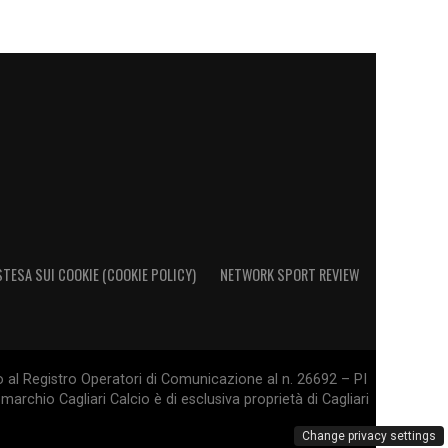
STESA SUI COOKIE (COOKIE POLICY)
NETWORK SPORT REVIEW
o al Registro Operatori di Comunicazione al n. 26692 – PI
marchio Cagliari Calcio è di esclusiva proprietà di Cagliari
Change privacy settings