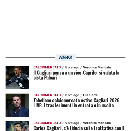
Stando a quanto riporta
gianlucadimarzio.com
la dirigenza rossoblù
ha intrapreso proprio pochi minuti fa un
incontro con l’entourage del giocatore, che la
squadra di Della Valle sarebbe disposta a
cedere in prestito con diritto di riscatto. La
NEWS
ruota del mercato non si ferma.
CALCIOMERCATO
8 ore ago
Veronica Mandala
Il Cagliari pensa a un vice-Caprile: si valuta la
pista Paleari
LA PLAYLIST DELLE NOSTRE TOP NEWS
CALCIOMERCATO
8 ore ago
Elia Serra
Tabellone calciomercato estivo Cagliari 2026
LIVE: i trasferimenti in entrata e in uscita
CALCIOMERCATO
9 ore ago
Veronica Mandala
Carlos Cagliari, c’è fiducia sulla trattativa con il