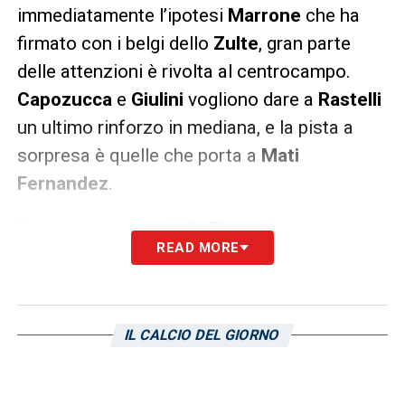
immediatamente l’ipotesi
Marrone
che ha
firmato con i belgi dello
Zulte
, gran parte
delle attenzioni è rivolta al centrocampo.
Capozucca
e
Giulini
vogliono dare a
Rastelli
un ultimo rinforzo in mediana, e la pista a
sorpresa è quelle che porta a
Mati
Fernandez
.
Il centrocampista della
Fiorentina
,
READ MORE
compagno di nazionale del rossoblù
Isla
, può
svolgere il ruolo di trequartista o di interno in
mezzo al campo e non disdegna le puntate
IL CALCIO DEL GIORNO
offensive, come ben ricorda chi era al
Sant’Elia nel dicembre 2014 quando il
giocatore viola segnò due reti.