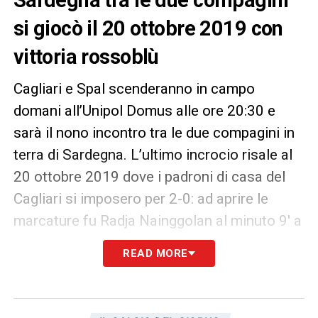
si giocò il 20 ottobre 2019 con
vittoria rossoblù
Cagliari e Spal scenderanno in campo
domani all’Unipol Domus alle ore 20:30 e
sarà il nono incontro tra le due compagini in
terra di Sardegna. L’ultimo incrocio risale al
20 ottobre 2019 dove i padroni di casa del
Cagliari si imposero per 2-0: ad aprire le
marcature fu Radja Nainggolan al minuto 9′ a
cui seguì il raddoppio al minuto 67′ di Paolo
READ MORE
Faragò.
LA PLAYLIST DELLE NOSTRE TOP NEWS