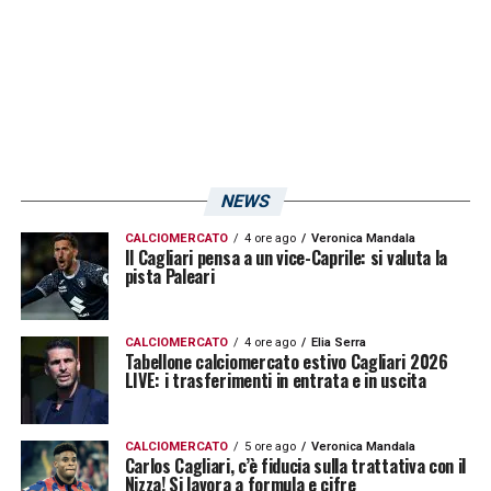
Venezuela.
LA PLAYLIST DELLE NOSTRE TOP NEWS
NEWS
CALCIOMERCATO
4 ore ago
Veronica Mandala
Il Cagliari pensa a un vice-Caprile: si valuta la
pista Paleari
CALCIOMERCATO
4 ore ago
Elia Serra
Tabellone calciomercato estivo Cagliari 2026
LIVE: i trasferimenti in entrata e in uscita
CALCIOMERCATO
5 ore ago
Veronica Mandala
Carlos Cagliari, c’è fiducia sulla trattativa con il
Nizza! Si lavora a formula e cifre