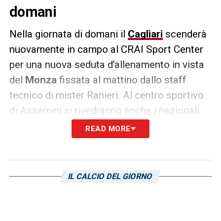
domani
Nella giornata di domani il
Cagliari
scenderà
nuovamente in campo al CRAI Sport Center
per una nuova seduta d’allenamento in vista
del
Monza
fissata al mattino dallo staff
tecnico di mister Ranieri. Al centro sportivo
di Assemini si rivedranno anche i nazionali
Luvumbo
,
Shomurodov, Wieteska,
READ MORE
Hatzidiakos
e
Prati
che si rimetteranno a
disposizione del tecnico rossoblù in
preparazione alla sfida contro i brianzoli di
IL CALCIO DEL GIORNO
Palladino
. Più difficile un ritorno già domani
di
Lapadula
che questa notte è sceso in
campo alle 03:00 (ore italiane) contro il