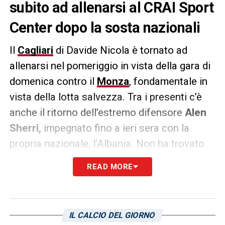
subito ad allenarsi al CRAI Sport
Center dopo la sosta nazionali
Il
Cagliari
di Davide Nicola è tornato ad
allenarsi nel pomeriggio in vista della gara di
domenica contro il
Monza
, fondamentale in
vista della lotta salvezza. Tra i presenti c’è
anche il ritorno dell’estremo difensore
Alen
Sherri,
impegnato fino a ieri sera con la
propria nazionale, l’Albania. Non ha trovato
minutaggio nei due match giocati, ma appena
READ MORE
ha avuto occasione è tornato subito in
Sardegna per ritrovare i compagni di club.
IL CALCIO DEL GIORNO
LA PLAYLIST DELLE NOSTRE TOP NEWS