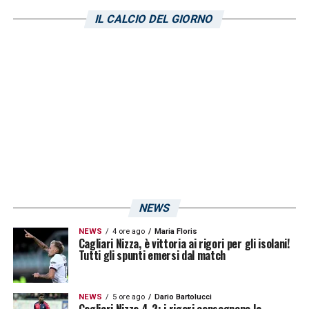
Genoa è un match di alto valore in chiave
IL CALCIO DEL GIORNO
salvezza. I sardi hanno saputo dimostrare di
poter dire la loro fra le mura casalinghe: 8
vittorie, 3 pareggi e 2 sconfitte. L’ultima volta
in cui il Cagliari ha perso in casa propria
risale a quasi cinque mesi, o scorso primo
ottobre contro il Venezia, un girone fa. Il
match è in programma per questo mercoledì
primo marzo alle ore 20:30. Sarà
fondamentale sfruttare il fattore Unipol
NEWS
Domus.
NEWS
4 ore ago
Maria Floris
Cagliari Nizza, è vittoria ai rigori per gli isolani!
Tutti gli spunti emersi dal match
LA PLAYLIST DELLE NOSTRE TOP NEWS
NEWS
5 ore ago
Dario Bartolucci