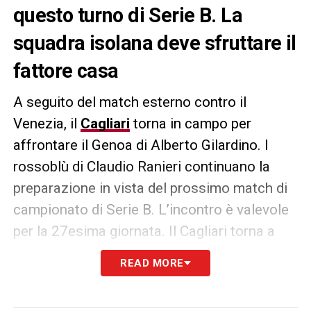
questo turno di Serie B. La
squadra isolana deve sfruttare il
fattore casa
A seguito del match esterno contro il
Venezia, il
Cagliari
torna in campo per
affrontare il Genoa di Alberto Gilardino. I
rossoblù di Claudio Ranieri continuano la
preparazione in vista del prossimo match di
campionato di Serie B. L’incontro è valevole
per la 27esima giornata. Il Cagliari torna a
giocare all’Unipol Domus, fra le proprie mura.
READ MORE
La squadra isolana dovrà saper sfruttare
un’occasione importantissima. Cagliari-