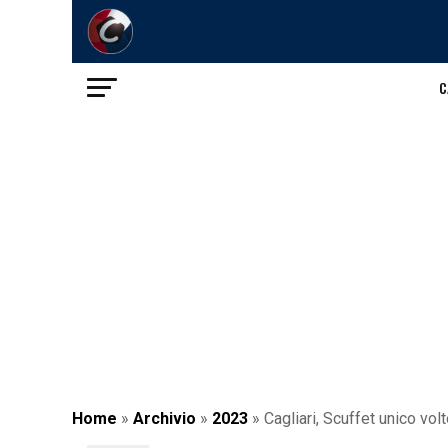
C
Home
»
Archivio
»
2023
»
Cagliari, Scuffet unico vo