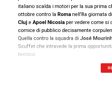
italiano scalda i motori per la sua prima c
ottobre contro la
Roma
nell’8a giornata d
Cluj
e
Apoel Nicosia
per vedere come si co
cornice di pubblico decisamente corpule
Quella contro la squadra di
José Mourin
Scuffet che intravede la prima opportunità
tecnico.
R
LA PLAYLIST DELLE NOSTRE TOP NEW