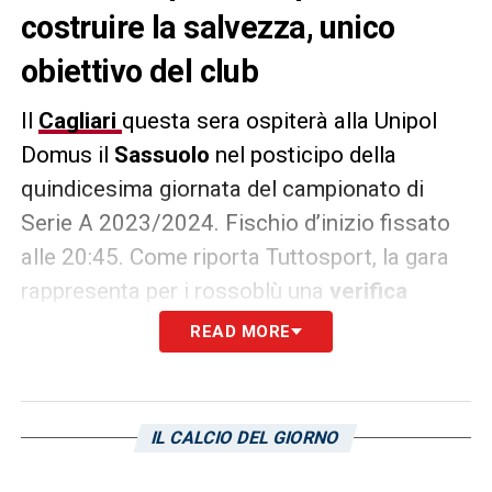
costruire la salvezza, unico
obiettivo del club
Il
Cagliari
questa sera ospiterà alla Unipol
Domus il
Sassuolo
nel posticipo della
quindicesima giornata del campionato di
Serie A 2023/2024. Fischio d’inizio fissato
alle 20:45. Come riporta Tuttosport, la gara
rappresenta per i rossoblù una
verifica
importante
per costruire la
salvezza
, unico
READ MORE
obiettivo del club di Giulini. La classifica crea
momentaneamente qualche ansia, ma il
tempo c’è tutto, a patto che i sardi si rendano
IL CALCIO DEL GIORNO
conto che occorre stabilità e coscienza che