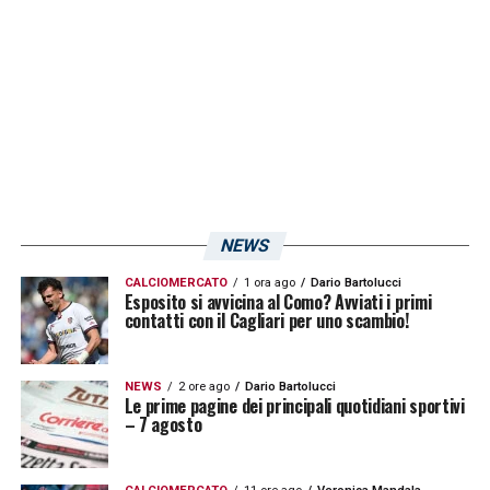
partita dopo partita il tempo sarà sempre
meno.
LA PLAYLIST DELLE NOSTRE TOP NEWS
NEWS
CALCIOMERCATO
1 ora ago
Dario Bartolucci
Esposito si avvicina al Como? Avviati i primi
contatti con il Cagliari per uno scambio!
NEWS
2 ore ago
Dario Bartolucci
Le prime pagine dei principali quotidiani sportivi
– 7 agosto