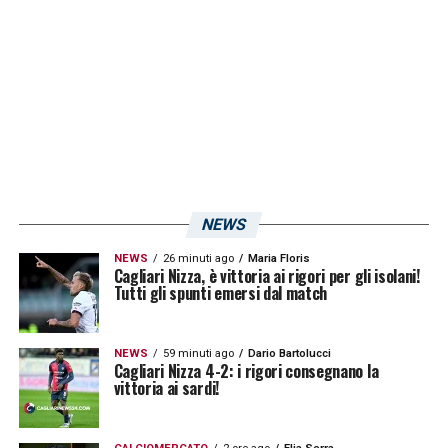
milioni di euro.
LA PLAYLIST DELLE NOSTRE TOP NEWS
NEWS
NEWS
26 minuti ago
Maria Floris
Cagliari Nizza, è vittoria ai rigori per gli isolani!
Tutti gli spunti emersi dal match
NEWS
59 minuti ago
Dario Bartolucci
Cagliari Nizza 4-2: i rigori consegnano la
vittoria ai sardi!