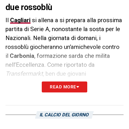
due rossoblù
Il
Cagliari
si allena a si prepara alla prossima
partita di Serie A, nonostante la sosta per le
Nazionali. Nella giornata di domani, i
rossoblù giocheranno un’amichevole contro
il
Carbonia
, formazione sarda che milita
nell’Eccellenza. Come riportato da
Transfermarkt
, ben due giovani
centrocampisti del Cagliari hanno visto il loro
READ MORE
valore di mercato incrementarsi. Si tratta di
Matteo Prati
e
Ibrahim Sulemana
. Il
giocatore italiano passa dal milione a ben 4
IL CALCIO DEL GIORNO
milioni di euro di valutazione. Dagli 1,5
milioni di partenza, Sulemana arriva a ben 3,5