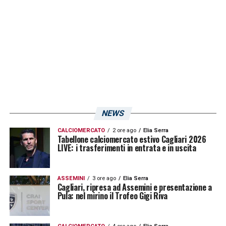
utilizzato dal primo minuto soltanto nella
prima giornata, contro il Torino, terminata 0-
0.
LA PLAYLIST DELLE NOSTRE TOP NEWS
NEWS
CALCIOMERCATO
2 ore ago
Elia Serra
Tabellone calciomercato estivo Cagliari 2026
LIVE: i trasferimenti in entrata e in uscita
ASSEMINI
3 ore ago
Elia Serra
Cagliari, ripresa ad Assemini e presentazione a
Pula: nel mirino il Trofeo Gigi Riva