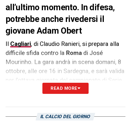
all’ultimo momento. In difesa,
potrebbe anche rivedersi il
giovane Adam Obert
Il
Cagliari
, di Claudio Ranieri, si prepara alla
difficile sfida contro la
Roma
di José
Mourinho. La gara andrà in scena domani, 8
ottobre, alle ore 16 in Sardegna, e sarà valida
per l’ottava giornata del campionato di Serie
A 2023/2024. Il tecnico romano potrebbe
READ MORE
sciogliere i dubbi sulla formazione iniziale
soltanto all’ultimo momento. In difesa,
potrebbe anche rivedersi il giovane Adam
IL CALCIO DEL GIORNO
Obert. Fino a questo momento è stato