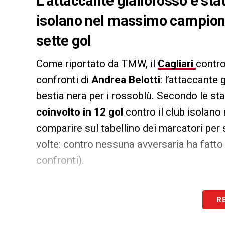
L’attaccante giallorosso è sta
isolano nel massimo campiona
sette gol
Come riportato da TMW, il
Cagliari
contro
confronti di
Andrea Belotti
: l’attaccante
bestia nera per i rossoblù. Secondo le stat
coinvolto in 12 gol
contro il club isolan
comparire sul tabellino dei marcatori per s
volte: contro nessuna avversaria ha fatto
confronti).
LA PLAYLIST DELLE NOSTRE TOP NEW
R