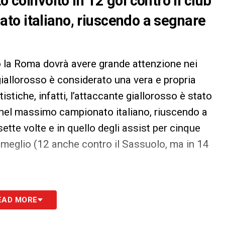
to
coinvolto in 12 gol
contro il club
to italiano, riuscendo a segnare
 la Roma dovrà avere grande attenzione nei
 giallorosso è considerato una vera e propria
istiche, infatti, l’attaccante giallorosso è stato
o nel massimo campionato italiano, riuscendo a
ette volte e in quello degli assist per cinque
 meglio (12 anche contro il Sassuolo, ma in 14
S
EAD MORE