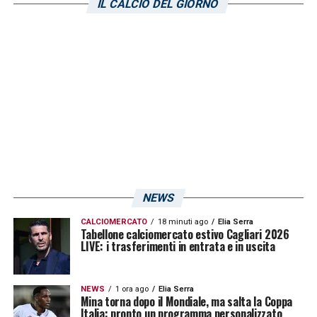
IL CALCIO DEL GIORNO
attesa dell’arrivo di un giocatore dal mercato
in entrata.
LA PLAYLIST DELLE NOSTRE TOP NEWS
NEWS
CALCIOMERCATO
18 minuti ago
Elia Serra
Tabellone calciomercato estivo Cagliari 2026
LIVE: i trasferimenti in entrata e in uscita
NEWS
1 ora ago
Elia Serra
Mina torna dopo il Mondiale, ma salta la Coppa
Italia: pronto un programma personalizzato