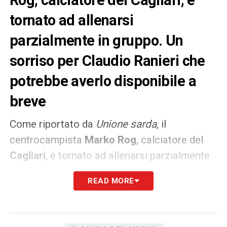
tornato ad allenarsi
parzialmente in gruppo. Un
sorriso per Claudio Ranieri che
potrebbe averlo disponibile a
breve
Come riportato da
Unione sarda
, il
centrocampista
Marko Rog
, calciatore del
Cagliari
, è tornato ad allenarsi parzialmente
in gruppo. Un sorriso per Claudio Ranieri che
READ MORE
potrebbe averlo disponibile a breve. Il croato
consentirebbe al neo tecnico di risolvere più
di qualche problema a centrocampo, in