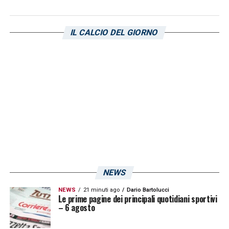
fuori il carattere che il campionato cadetto
richiede. Per i rossoblù sarà un mese
IL CALCIO DEL GIORNO
delicatissimo che definirà la stagione dei
sardi. Senza Pavoletti e Nandez, ognuno
degli uomini a disposizione di Claudio Ranieri
è chiamato a fare qualcosa in più.
LA PLAYLIST DELLE NOSTRE TOP NEWS
NEWS
NEWS
21 minuti ago
Dario Bartolucci
Le prime pagine dei principali quotidiani sportivi
– 6 agosto