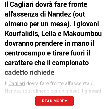
Il Cagliari dovrà fare fronte
all’assenza di Nandez (out
almeno per un mese). I giovani
Kourfalidis, Lella e Makoumbou
dovranno prendere in mano il
centrocampo e tirare fuori il
carattere che il campionato
cadetto richiede
Il
Cagliari
dovrà fare fronte all’assenza di
Nandez (out almeno per un mese). I
giovani
Kourfalidis, Lella e Makoumbou dovranno
READ MORE
prendere in mano il centrocampo e tirare