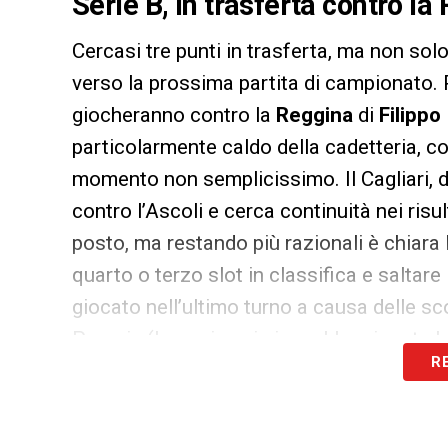
Serie B, in trasferta contro la
Cercasi tre punti in trasferta, ma non solo
verso la prossima partita di campionato. P
giocheranno contro la
Reggina
di
Filippo
particolarmente caldo della cadetteria, c
momento non semplicissimo. Il Cagliari, d
contro l’Ascoli e cerca continuità nei risu
posto, ma restando più razionali è chiara 
quarto o terzo slot in classifica e saltar
giocato nell’ultimo turno a causa delle sc
Perugia (luogo in cui si sarebbe giocata la
R
Una settimana di riposo in più sulle gambe
seconda vittoria consecutiva e ritrovare i
continuare a credere nella promozione in 