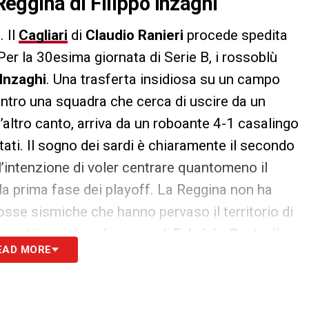
 Reggina di Filippo Inzaghi
. Il
Cagliari
di
Claudio Ranieri
procede spedita
er la 30esima giornata di Serie B, i rossoblù
 Inzaghi
. Una trasferta insidiosa su un campo
ontro una squadra che cerca di uscire da un
’altro canto, arriva da un roboante 4-1 casalingo
ltati. Il sogno dei sardi è chiaramente il secondo
l’intenzione di voler centrare quantomeno il
e la prima fase dei playoff. La Reggina non ha
osse sismiche che hanno pervaso il territorio di
 partita contro gli uomini di
Fabrizio Castori
).
EAD MORE
 non guasta, ma i giocatori di Ranieri vogliono la
 tre punti anche lontano dalla Sardegna per
Serie A.