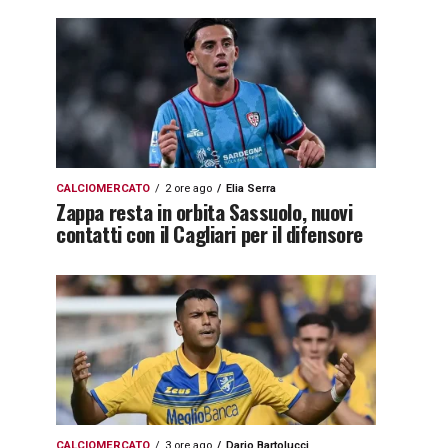
CALCIOMERCATO
2 ore ago
Elia Serra
Zappa resta in orbita Sassuolo, nuovi
contatti con il Cagliari per il difensore
CALCIOMERCATO
3 ore ago
Dario Bartolucci