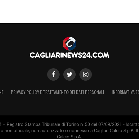
NE
PRIVACY POLICY E TRATTAMENTO DEI DATI PERSONALI
INFORMATIVA E
 – Registro Stampa Tribunale di Torino n. 50 del 07/09/2021 - Iscritt
 non ufficiale, non autorizzato o connesso a Cagliari Calcio S.p.A. Il 
Calcio S.p.A.