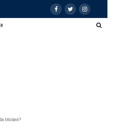
EO
a titolare?