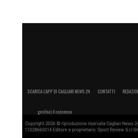
SCARICA L’APP DI CAGLIARI NEWS 24
CONTATTI
REDAZIO
gestisci il consenso
Copyright 2026 © riproduzione riservata Cagliari News 24
11028660014 Editore e proprietario: Sport Review S.r.l Sito