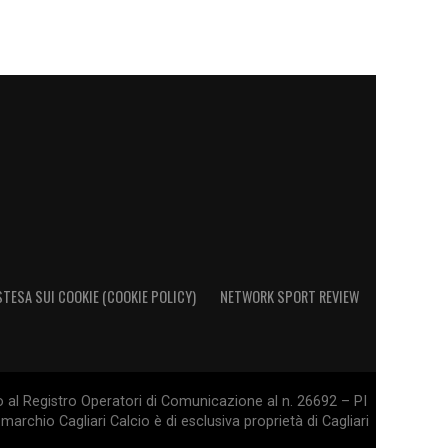
STESA SUI COOKIE (COOKIE POLICY)
NETWORK SPORT REVIEW
o al Registro Operatori di Comunicazione al n. 26692 – PI
marchio Cagliari Calcio è di esclusiva proprietà di Cagliari