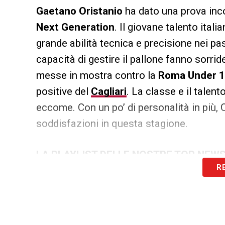
Gaetano Oristanio
ha dato una prova inco
Next Generation
. Il giovane talento ital
grande abilità tecnica e precisione nei pas
capacità di gestire il pallone fanno sorrid
messe in mostra contro la
Roma Under 
positive del
Cagliari
. La classe e il tale
eccome. Con un po’ di personalità in più, O
soddisfazioni in questa stagione.
LA PLAYLIST DELLE NOSTRE TOP NEW
R