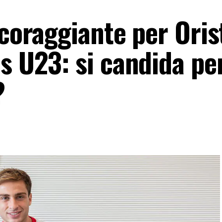
ncoraggiante per Oris
s U23: si candida pe
?