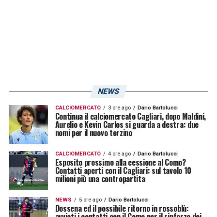
NEWS
CALCIOMERCATO
3 ore ago
Dario Bartolucci
Continua il calciomercato Cagliari, dopo Maldini,
Aurelio e Kevin Carlos si guarda a destra: due
nomi per il nuovo terzino
CALCIOMERCATO
4 ore ago
Dario Bartolucci
Esposito prossimo alla cessione al Como?
Contatti aperti con il Cagliari: sul tavolo 10
milioni più una contropartita
NEWS
5 ore ago
Dario Bartolucci
Dossena ed il possibile ritorno in rossoblù:
avviati i contatti con il Como per il rinforzo dei