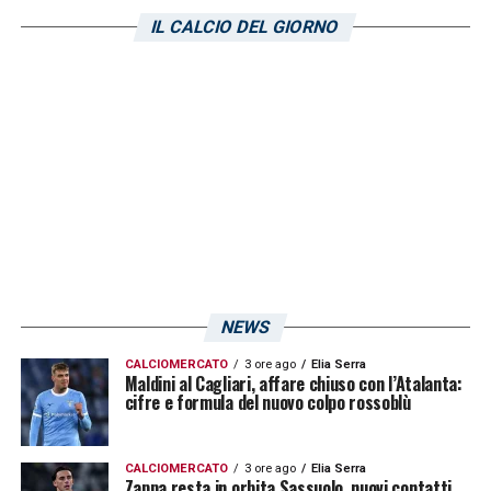
alla causa e funzionale alle richieste
IL CALCIO DEL GIORNO
dell’allenatore di Testaccio. Il giovane è stato
una valida spalla in supporto a Gianluca
Lapadula.
LA PLAYLIST DELLE NOSTRE TOP NEWS
NEWS
CALCIOMERCATO
3 ore ago
Elia Serra
Maldini al Cagliari, affare chiuso con l’Atalanta:
cifre e formula del nuovo colpo rossoblù
CALCIOMERCATO
3 ore ago
Elia Serra
Zappa resta in orbita Sassuolo, nuovi contatti