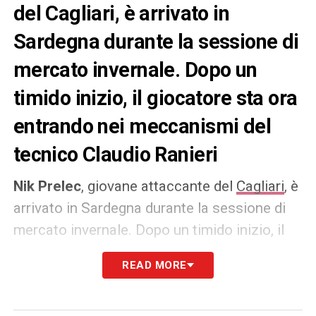
del Cagliari, è arrivato in
Sardegna durante la sessione di
mercato invernale. Dopo un
timido inizio, il giocatore sta ora
entrando nei meccanismi del
tecnico Claudio Ranieri
Nik Prelec
, giovane attaccante del
Cagliari
, è
arrivato in Sardegna durante la sessione di
mercato invernale. Dopo un timido inizio, il
giocatore sta ora entrando nei
meccanismi
READ MORE
del tecnico
Claudio Ranieri.
Negli ultimi
impegni rossoblù, Prelec si è dimostrato utile