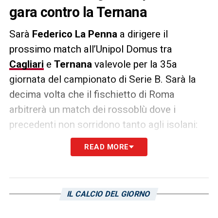
gara contro la Ternana
Sarà
Federico La Penna
a dirigere il
prossimo match all’Unipol Domus tra
Cagliari
e
Ternana
valevole per la 35a
giornata del campionato di Serie B. Sarà la
decima volta che il fischietto di Roma
arbitrerà un match dei rossoblù dove i
precedenti non sorridono tanto agli isolani:
quattro sconfitte, tre pareggi e due sole
READ MORE
vittorie.
LA PLAYLIST DELLE NOSTRE TOP NEWS
IL CALCIO DEL GIORNO