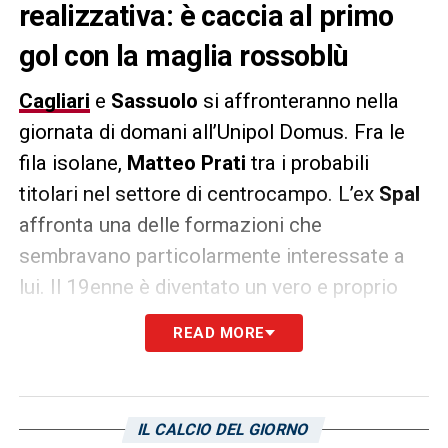
realizzativa: è caccia al primo
gol con la maglia rossoblù
Cagliari
e
Sassuolo
si affronteranno nella
giornata di domani all’Unipol Domus. Fra le
fila isolane,
Matteo Prati
tra i probabili
titolari nel settore di centrocampo. L’ex
Spal
affronta una delle formazioni che
sembravano particolarmente interessate a
lui. Il 19enne è diventato un vero e proprio
punto di riferimento per la formazione
READ MORE
isolana. Nella giornata di domani, Prati
dovrebbe prendere posto dal primo minuto
contro gli emiliani. Con sole 5 panchine, Prati
IL CALCIO DEL GIORNO
ha praticamente disputato le restanti partite