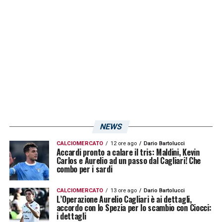
di Serie A con il Cagliari. Ed è ancora a
caccia della prima rete co la maglia isolana.
Chissà che non possa arrivare proprio contro
il
Sassuolo
di
Alessio Dionisi
. Quasi come
una sorta di rivalsa da parte del classe 2003
nei confronti di quella squadra che
(inizialmente interessata) non ha voluto
puntare su di lui (per fortuna del Cagliari e di
NEWS
mister
Claudio Ranieri
).
CALCIOMERCATO
12 ore ago
Dario Bartolucci
Accardi pronto a calare il tris: Maldini, Kevin
Carlos e Aurelio ad un passo dal Cagliari! Che
LA PLAYLIST DELLE NOSTRE TOP NEWS
combo per i sardi
CALCIOMERCATO
13 ore ago
Dario Bartolucci
L’Operazione Aurelio Cagliari è ai dettagli,
accordo con lo Spezia per lo scambio con Ciocci:
i dettagli