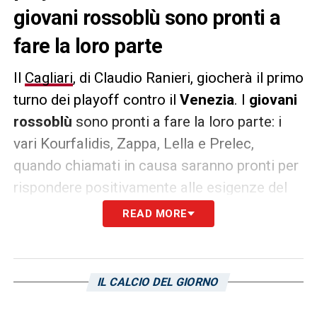
giovani rossoblù sono pronti a
fare la loro parte
Il
Cagliari
, di Claudio Ranieri, giocherà il primo
turno dei playoff contro il
Venezia
. I
giovani
rossoblù
sono pronti a fare la loro parte: i
vari Kourfalidis, Zappa, Lella e Prelec,
quando chiamati in causa saranno pronti per
rispondere positivamente alle esigenze del
tecnico romano. Contro i lagunari di Paolo
READ MORE
Vanoli sarà un match difficilissimo, dove ogni
errore individuale potrebbe essere fatale.
IL CALCIO DEL GIORNO
LA PLAYLIST DELLE NOSTRE TOP NEWS