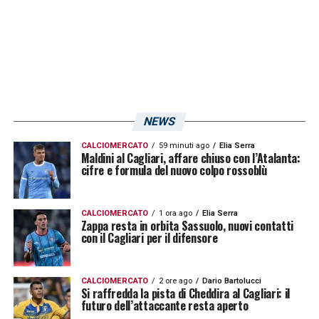
punta, di fatto, ha già mostrato un feeling
particolare con il compagno.
L’azione corale
che ha portato al gol contro
gli orobici è ancora negli occhi dei tifosi: una
combinazione di tecnica e velocità che la
NEWS
piazza spera di rivedere con maggiore
CALCIOMERCATO
59 minuti ago
Elia Serra
Maldini al Cagliari, affare chiuso con l’Atalanta:
frequenza.
cifre e formula del nuovo colpo rossoblù
Dall’altra parte del campo, il
Pisa
di
Alberto
CALCIOMERCATO
1 ora ago
Elia Serra
Gilardino
cercherà di limitare proprio queste
Zappa resta in orbita Sassuolo, nuovi contatti
con il Cagliari per il difensore
fonti di gioco. I
nerazzurri
toscani arrivano
in Sardegna con l’intento di rovinare la festa,
CALCIOMERCATO
2 ore ago
Dario Bartolucci
consapevoli che concedere spazio tra le
Si raffredda la pista di Cheddira al Cagliari: il
futuro dell’attaccante resta aperto
linee a Gaetano potrebbe rivelarsi fatale.