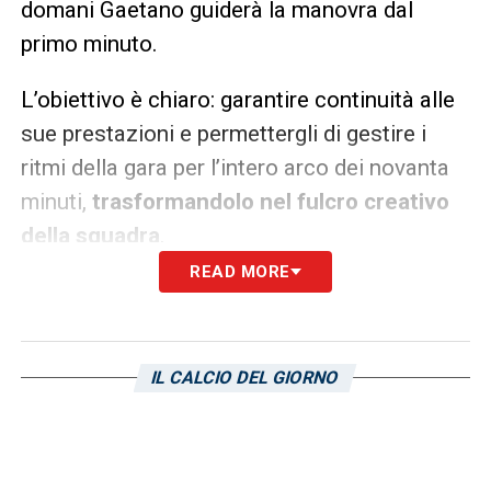
domani Gaetano guiderà la manovra dal
primo minuto.
L’obiettivo è chiaro: garantire continuità alle
sue prestazioni e permettergli di gestire i
ritmi della gara per l’intero arco dei novanta
minuti,
trasformandolo nel fulcro creativo
della squadra
.
READ MORE
Il fattore intesa: la scintilla tra
Gaetano e Sebastiano Esposito
L’attesa dei sostenitori dei
quattro mori
non
IL CALCIO DEL GIORNO
è rivolta solo alle doti individuali del
trequartista, ma anche alla sua crescente
intesa con
Sebastiano Esposito
. La giovane