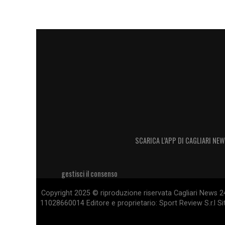
SCARICA L’APP DI CAGLIARI NEW
gestisci il consenso
Copyright 2025 © riproduzione riservata Cagliari News 24
11028660014 Editore e proprietario: Sport Review S.r.l Sito