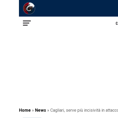
C
Home
»
News
»
Cagliari, serve più incisività in attac