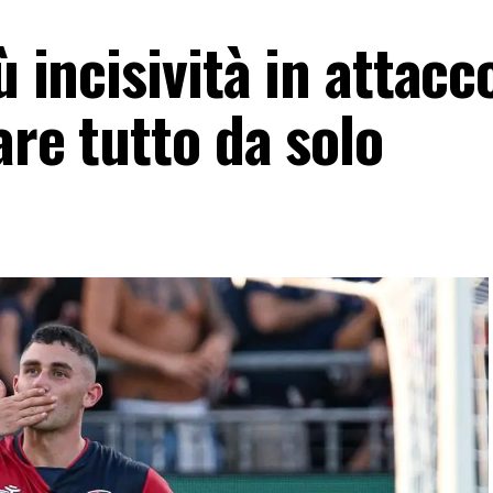
ù incisività in attacc
are tutto da solo