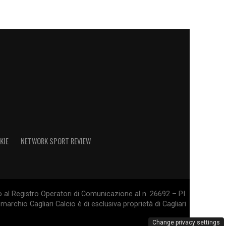
KIE
NETWORK SPORT REVIEW
o al Registro Operatori di Comunicazione al n. 26692 – PI
marchio Cagliari Calcio è di esclusiva proprietà di Cagliari
Change privacy settings