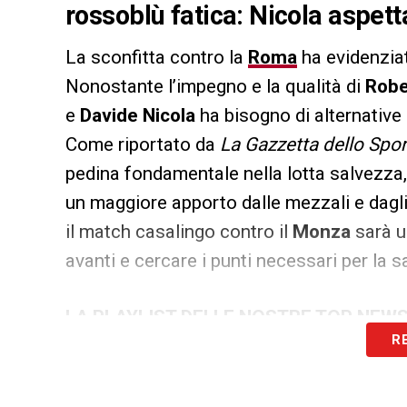
rossoblù fatica: Nicola aspetta
La sconfitta contro la
Roma
ha evidenziat
Nonostante l’impegno e la qualità di
Robe
e
Davide Nicola
ha bisogno di alternative 
Come riportato da
La Gazzetta dello Spor
pedina fondamentale nella lotta salvezza
un maggiore apporto dalle mezzali e dagli 
il match casalingo contro il
Monza
sarà u
avanti e cercare i punti necessari per la s
LA PLAYLIST DELLE NOSTRE TOP NEW
R