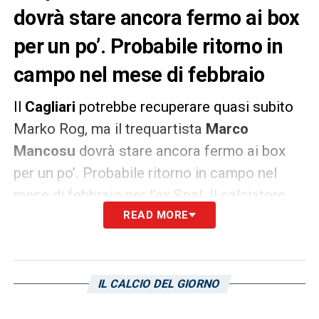
dovrà stare ancora fermo ai box
per un po’. Probabile ritorno in
campo nel mese di febbraio
Il
Cagliari
potrebbe recuperare quasi subito
Marko Rog, ma il trequartista
Marco
Mancosu
dovrà stare ancora fermo ai box
per un po’. Probabile ritorno in campo nel
mese di febbraio per l’ex Spal. Il calciatore
sardo garantirebbe esperienza e tanta
READ MORE
qualità a ridosso degli attaccanti.
L’infortunio al soleo non ha ancora
permesso al giocatore di tornare ad allenarsi
IL CALCIO DEL GIORNO
con il gruppo.