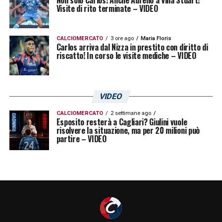
Non solo Carlos! Anche Aurelio a Villa Stuart!
Visite di rito terminate – VIDEO
CALCIOMERCATO
3 ore ago
Maria Floris
Carlos arriva dal Nizza in prestito con diritto di
riscatto! In corso le visite mediche – VIDEO
VIDEO
CALCIOMERCATO
2 settimane ago
Esposito resterà a Cagliari? Giulini vuole
risolvere la situazione, ma per 20 milioni può
partire – VIDEO