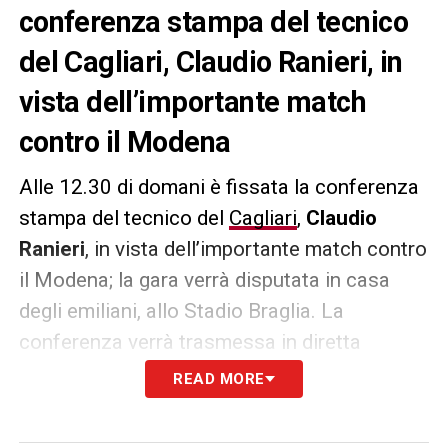
conferenza stampa del tecnico
del Cagliari, Claudio Ranieri, in
vista dell’importante match
contro il Modena
Alle 12.30 di domani è fissata la conferenza
stampa del tecnico del
Cagliari
,
Claudio
Ranieri
, in vista dell’importante match contro
il Modena; la gara verrà disputata in casa
degli emiliani, allo Stadio Braglia. La
conferenza verrà trasmessa in diretta
streaming sul canale YouTube del Club
READ MORE
oppure potrete seguirla in Diretta LIVE su
Cagliarinews24.com