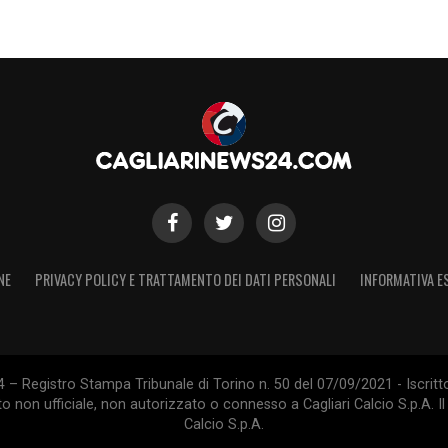
NE
PRIVACY POLICY E TRATTAMENTO DEI DATI PERSONALI
INFORMATIVA E
 – Registro Stampa Tribunale di Torino n. 50 del 07/09/2021 - Iscritt
 non ufficiale, non autorizzato o connesso a Cagliari Calcio S.p.A. Il 
Calcio S.p.A.