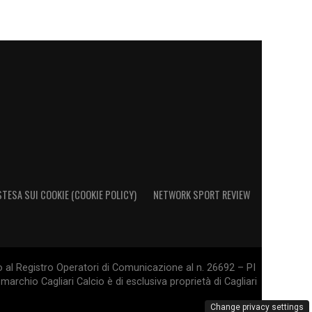
STESA SUI COOKIE (COOKIE POLICY)
NETWORK SPORT REVIEW
o al Registro Operatori di Comunicazione al n. 26692 – PI
marchio Cagliari Calcio è di esclusiva proprietà di Cagliari
Change privacy settings