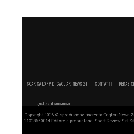
SCARICA L’APP DI CAGLIARI NEWS 24
CONTATTI
REDAZIO
gestisci il consenso
Copyright 2026 © riproduzione riservata Cagliari News 24
11028660014 Editore e proprietario: Sport Review S.r.l Sito