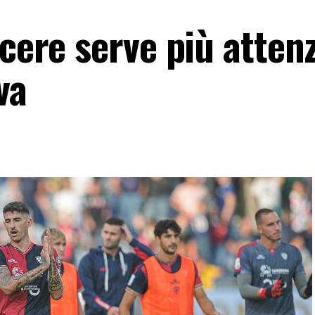
scere serve più atten
va