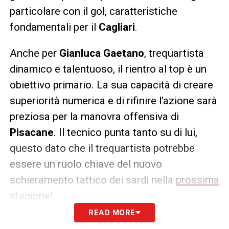
particolare con il gol, caratteristiche
fondamentali per il
Cagliari
.
Anche per
Gianluca Gaetano
, trequartista
dinamico e talentuoso, il rientro al top è un
obiettivo primario. La sua capacità di creare
superiorità numerica e di rifinire l’azione sarà
preziosa per la manovra offensiva di
Pisacane
. Il tecnico punta tanto su di lui,
questo dato che il trequartista potrebbe
essere un ruolo chiave del nuovo
schieramento tattico dei sardi nella
prossima
stagione
!
READ MORE
Lo staff medico e atletico del club sta