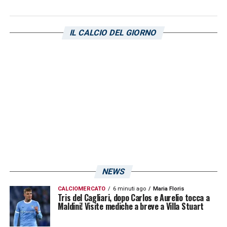
monitorando costantemente i loro progressi,
assicurandosi che i carichi di lavoro siano
IL CALCIO DEL GIORNO
adeguati e che non ci siano rischi di ricadute.
L’obiettivo è riaverli a disposizione il prima
possibile e al massimo della forma per la
lunga e impegnativa stagione che attende il
Cagliari
.
LA PLAYLIST DELLE NOSTRE TOP NEWS
NEWS
CALCIOMERCATO
6 minuti ago
Maria Floris
Tris del Cagliari, dopo Carlos e Aurelio tocca a
Maldini! Visite mediche a breve a Villa Stuart