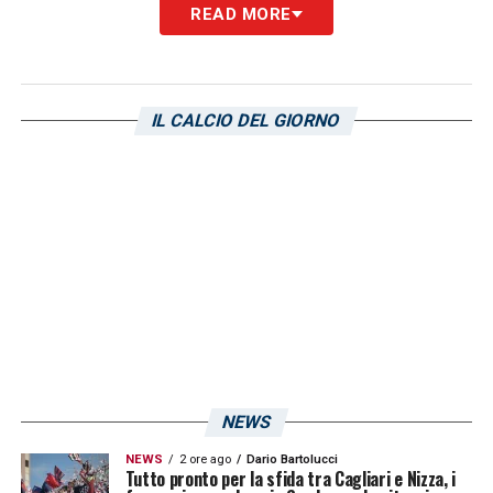
READ MORE
Dai nostri inviati Roberto
Carta
e Sergio
Cadeddu
.
IL CALCIO DEL GIORNO
LA PLAYLIST DELLE NOSTRE TOP NEWS
NEWS
NEWS
2 ore ago
Dario Bartolucci
Tutto pronto per la sfida tra Cagliari e Nizza, i