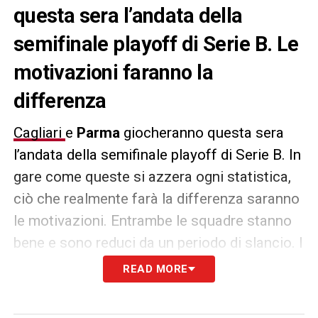
questa sera l’andata della
semifinale playoff di Serie B. Le
motivazioni faranno la
differenza
Cagliari
e
Parma
giocheranno questa sera
l’andata della semifinale playoff di Serie B. In
gare come queste si azzera ogni statistica,
ciò che realmente farà la differenza saranno
le motivazioni. Entrambe le squadre stanno
bene e sono reduci da un periodo di slancio. I
rossoblù godranno, per oggi, del supporto di
READ MORE
tutto il tifo locale. La Unipol Domus sarà
gremita fino all’ultimo posto.