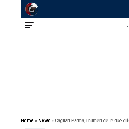
C
Home
»
News
»
Cagliari Parma, i numeri delle due d