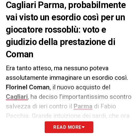
Cagliari Parma, probabilmente
vai visto un esordio così per un
giocatore rossoblù: voto e
giudizio della prestazione di
Coman
Era tanto atteso, ma nessuno poteva
assolutamente immaginare un esordio così.
Florinel Coman
, il nuovo acquisto del
Cagliari
, ha deciso l’importantissimo scontro
salvezza di ieri contro il
Parma
di Fabio
Pecchia. Grande intuizione dei sardi, che ora
possono contare su un’arma in più per la fine
READ MORE
del campionato. Voto e giudizio secondo