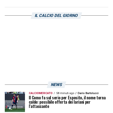
L’Unione Sarda:
IL CALCIO DEL GIORNO
COMAN
– «
Probabilmente l’esordio più
pirotecnico della storia del Cagliari. Il
ragazzo prende palla, ci pensa un’istante, la
virata gli consente di avere la porta sotto
tiro e quella sassata il palo è da cineteca del
calcio. Benvenuto
».
VOTO: 7
LA PLAYLIST DELLE NOSTRE TOP NEWS
NEWS
CALCIOMERCATO
58 minuti ago
Dario Bartolucci
Il Como fa sul serio per Esposito, il nome torna
caldo: possibile offerta dei lariani per
l’attaccante