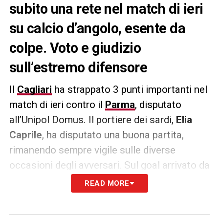
subito una rete nel match di ieri
su calcio d’angolo, esente da
colpe. Voto e giudizio
sull’estremo difensore
Il
Cagliari
ha strappato 3 punti importanti nel
match di ieri contro il
Parma
, disputato
all’Unipol Domus. Il portiere dei sardi,
Elia
Caprile
, ha disputato una buona partita,
rimanendo sempre vigile sulle diverse
occasioni degli avversari. Sul goal arrivato da
calcio d’angolo non gli si possono dare
READ MORE
colpe. Voto e giudizio sul portiere secondo
L’Unione Sarda
: