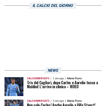
IL CALCIO DEL GIORNO
CAPRILE
– «
Subisce un goal viziato da
fuorigioco, in quello valido Leoni
colpisce
indisturbato. Con i piedi fa cantare la palla,
una sua uscita a terra al 17′ della ripresa è
fondamentale
».
VOTO: 6.5
LA PLAYLIST DELLE NOSTRE TOP NEWS
NEWS
CALCIOMERCATO
1 ora ago
Maria Floris
Tris del Cagliari, dopo Carlos e Aurelio tocca a
Maldini! L’arrivo in clinica – VIDEO
CALCIOMERCATO
2 ore ago
Maria Floris
Non solo Carlos! Anche Aurelio a Villa Stuart!