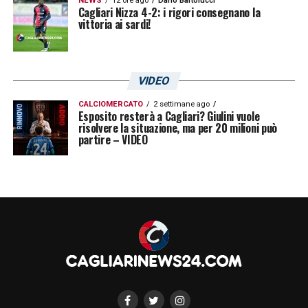
NEWS
12 ore ago
Dario Bartolucci
Cagliari Nizza 4-2: i rigori consegnano la
vittoria ai sardi!
VIDEO
CALCIOMERCATO
2 settimane ago
Esposito resterà a Cagliari? Giulini vuole
risolvere la situazione, ma per 20 milioni può
partire – VIDEO