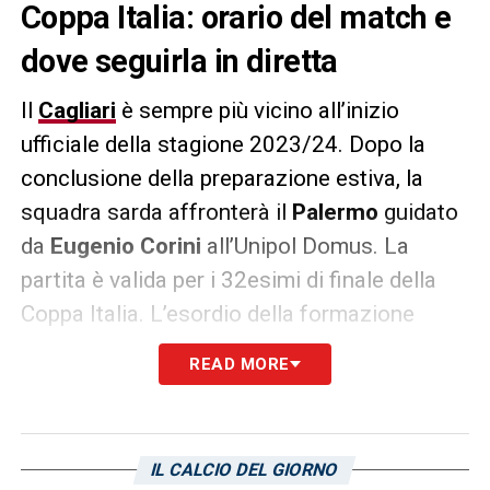
Coppa Italia: orario del match e
dove seguirla in diretta
Il
Cagliari
è sempre più vicino all’inizio
ufficiale della stagione 2023/24. Dopo la
conclusione della preparazione estiva, la
squadra sarda affronterà il
Palermo
guidato
da
Eugenio Corini
all’Unipol Domus. La
partita è valida per i 32esimi di finale della
Coppa Italia. L’esordio della formazione
guidata da mister
Claudio Ranieri
è
READ MORE
programmato per sabato alle 21:15.
L’incontro sarà trasmesso in diretta su Italia
1 e sarà seguito anche da
CagliariNews24
IL CALCIO DEL GIORNO
che seguirà il match in DIRETTA LIVE