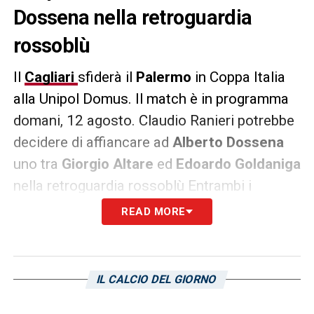
Dossena nella retroguardia
rossoblù
Il
Cagliari
sfiderà il
Palermo
in Coppa Italia
alla Unipol Domus. Il match è in programma
domani, 12 agosto. Claudio Ranieri potrebbe
decidere di affiancare ad
Alberto Dossena
uno tra
Giorgio Altare
ed
Edoardo Goldaniga
nella retroguardia rossoblù Entrambi i
giocatori sarebbero oggetto d’interesse di
READ MORE
diversi club nel campionato cadetto. L’ex
Genoa sarebbe fortemente corteggiato dallo
Spezia.
IL CALCIO DEL GIORNO